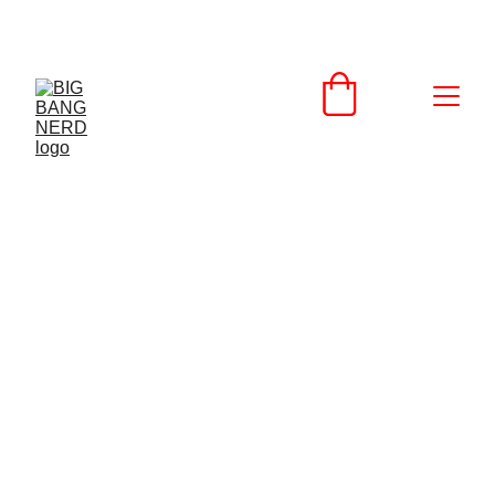
SCONTI IMPERDIBILI SU PRODOTTI NERD!
Informativa sulla privacy
Il sito web BIG BANG NERD è di proprietà di 
BIG BANG NERD, che è un titolare del 
trattamento dei tuoi dati personali.
Abbiamo adottato questa Informativa sulla 
privacy, che determina come elaboriamo le 
informazioni raccolte da BIG BANG NERD, che 
fornisce anche i motivi per cui dobbiamo 
raccogliere determinati dati personali su di te. 