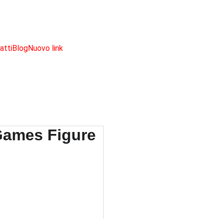
SCONTI IMPERDIBILI SU PRODOTTI NERD!
atti
Blog
Nuovo link
Pokem
Games 
€18.00