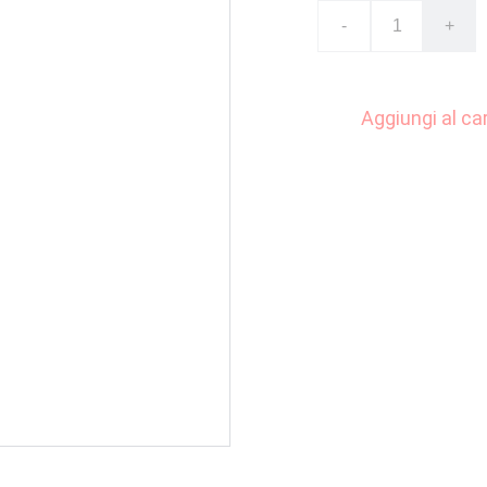
-
+
Aggiungi al car
Dalla popolare serie "P
alta circa 9 cm e viene