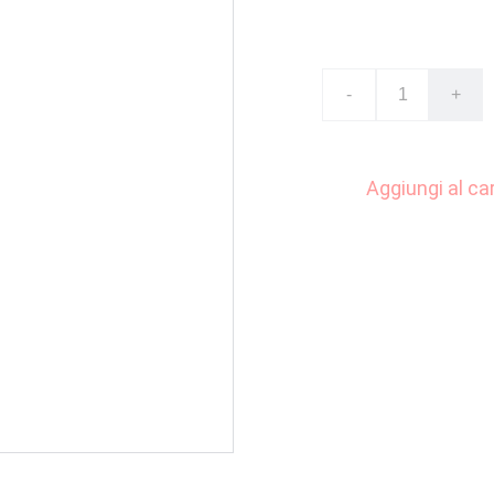
€18.00
-
+
Aggiungi al car
Dalla popolare serie "P
alta circa 9 cm e viene