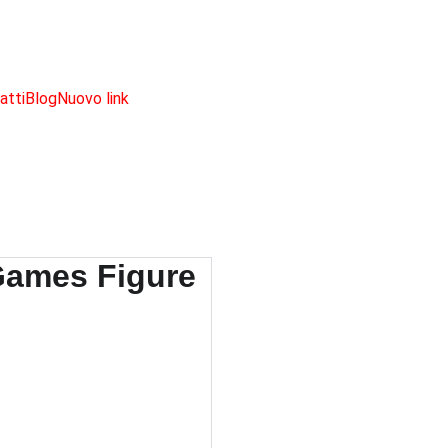
SCONTI IMPERDIBILI SU PRODOTTI NERD!
atti
Blog
Nuovo link
Pokem
Games 
(EMEA