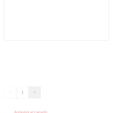
Funko Pop! Geoffrey 12
Toys R Us exclusive vinyl figure
€59.90
Esaurito
-
+
Aggiungi al carrello