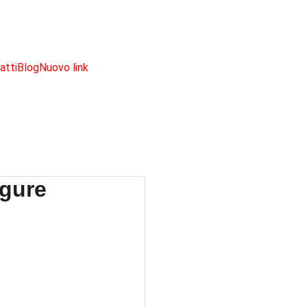
SCONTI IMPERDIBILI SU PRODOTTI NERD!
atti
Blog
Nuovo link
Pokémo
Figure
cm)