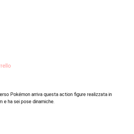
ctible battle figure
Esaurito
rello
erso Pokémon arriva questa action figure realizzata in
m e ha sei pose dinamiche.