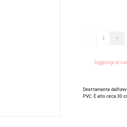
Pokemon colle
€40.00
-
+
Aggiungi al car
Direttamente dall'univ
PVC. È alto circa 30 c