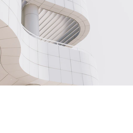
© 2024. All rights reserved. | BIG BANG NERD | P.IVA IT12184930019